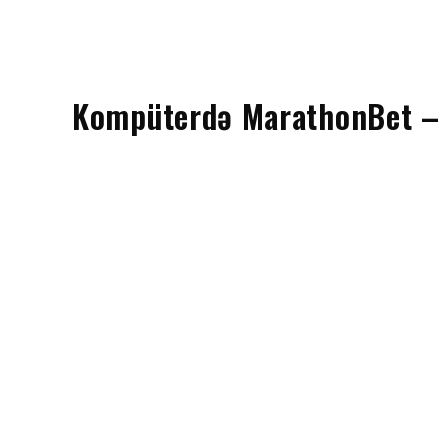
Kompüterdə MarathonBet – 