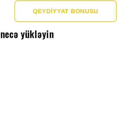
QEYDIYYAT BONUSU
necə yükləyin