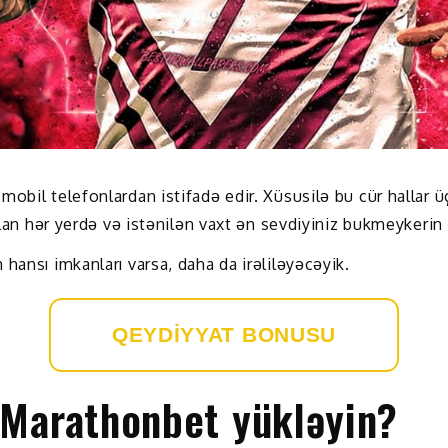
mobil telefonlardan istifadə edir. Xüsusilə bu cür hallar
olan hər yerdə və istənilən vaxt ən sevdiyiniz bukmeykerin
hansı imkanları varsa, daha da irəliləyəcəyik.
QEYDIYYAT BONUSU
i Marathonbet yükləyin?