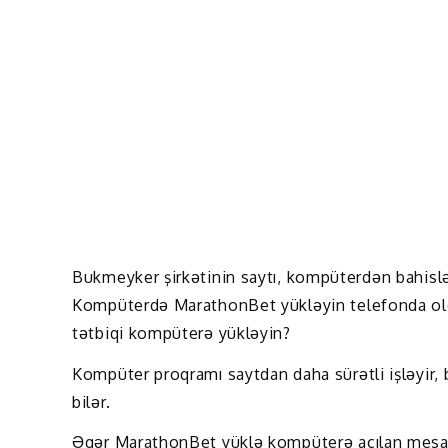
Bukmeyker şirkətinin saytı, kompüterdən bahisl
Kompüterdə MarathonBet yükləyin telefonda olduğ
tətbiqi kompüterə yükləyin?
Kompüter proqramı saytdan daha sürətli işləyir, 
bilər.
Əgər MarathonBet yüklə kompüterə açılan mesaj s