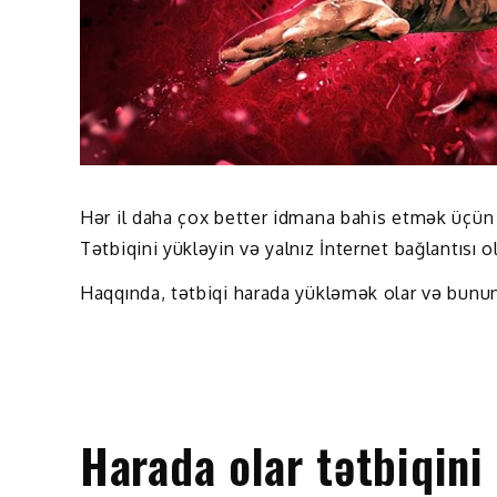
Hər il daha çox better idmana bahis etmək üçün 
Tətbiqini yükləyin və yalnız İnternet bağlantısı 
Haqqında, tətbiqi harada yükləmək olar və bunun 
Harada olar tətbiqin