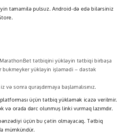
əyin tamamilə pulsuz. Android-də edə bilərsiniz
Store.
MarathonBet tətbiqini yükləyin tətbiqi birbaşa
ər bukmeyker yükləyin işləmədi – dəstək
z və sonra quraşdırmaya başlamalısınız.
platforması üçün tətbiq yükləmək icazə verilmir.
 və orada dərc olunmuş linki vurmaq lazımdır.
 bənzədiyi üçün bu çətin olmayacaq. Tətbiq
qda mümkündür.