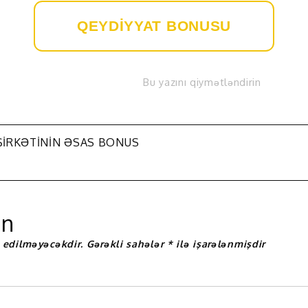
QEYDIYYAT BONUSU
Bu yazını qiymətləndirin
IRKƏTININ ƏSAS BONUS
ın
c edilməyəcəkdir.
Gərəkli sahələr
*
ilə işarələnmişdir